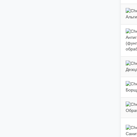
Альги
Антиг
(фун
обра
Дезо
Борщ
Обра
Сани