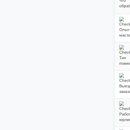
Что
обра
Опыт
маст
Тип
поме
Выезд
заказ
Работ
юрли