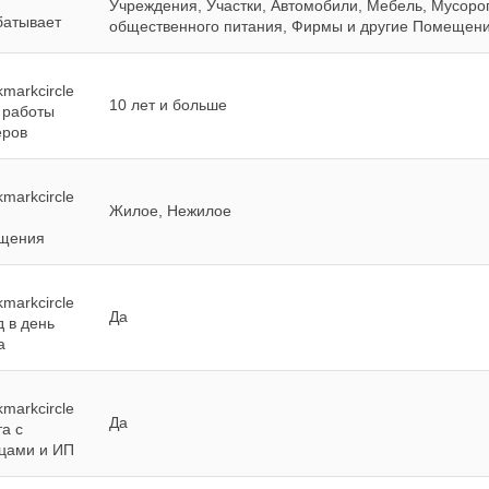
Учреждения, Участки, Автомобили, Мебель, Мусор
батывает
общественного питания, Фирмы и другие Помещен
10 лет и больше
 работы
еров
Жилое, Нежилое
щения
Да
 в день
а
Да
а с
цами и ИП