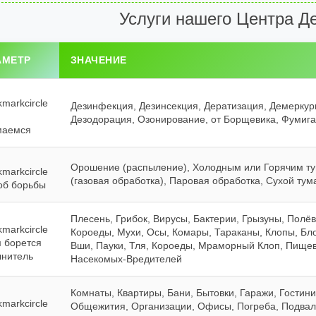
Услуги нашего Центра Д
АМЕТР
ЗНАЧЕНИЕ
Дезинфекция, Дезинсекция, Дератизация, Демеркури
Дезодорация, Озонирование, от Борщевика, Фумига
маемся
Орошение (распыление), Холодным или Горячим ту
(газовая обработка), Паровая обработка, Сухой ту
об борьбы
Плесень, Грибок, Вирусы, Бактерии, Грызуны, Полё
Короеды, Мухи, Осы, Комары, Тараканы, Клопы, Бл
 борется
Вши, Пауки, Тля, Короеды, Мраморный Клоп, Пище
лнитель
Насекомых-Вредителей
Комнаты, Квартиры, Бани, Бытовки, Гаражи, Гостини
Общежития, Организации, Офисы, Погреба, Подвалы