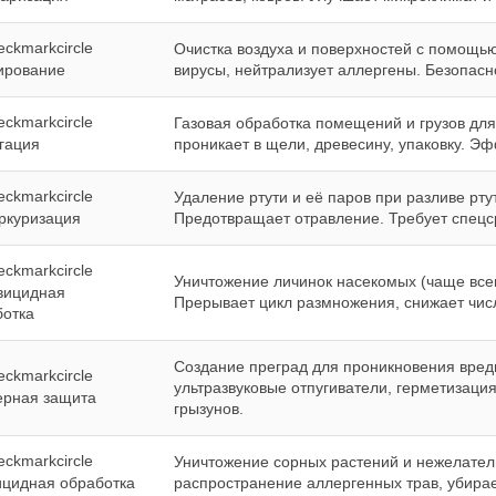
Очистка воздуха и поверхностей с помощью 
ирование
вирусы, нейтрализует аллергены. Безопасн
Газовая обработка помещений и грузов для 
гация
проникает в щели, древесину, упаковку. Э
Удаление ртути и её паров при разливе рт
ркуризация
Предотвращает отравление. Требует спецср
Уничтожение личинок насекомых (чаще всег
вицидная
Прерывает цикл размножения, снижает чис
ботка
Создание преград для проникновения вреди
ультразвуковые отпугиватели, герметизац
ерная защита
грызунов.
Уничтожение сорных растений и нежелател
ицидная обработка
распространение аллергенных трав, убирае