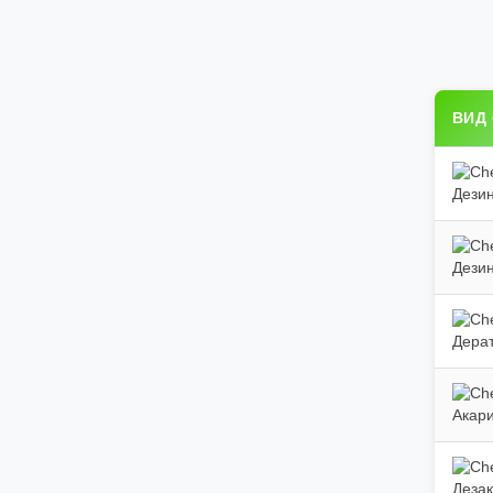
ВИД
Дези
Дези
Дера
Акар
Деза