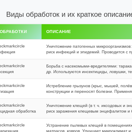
Виды обработок и их краткое описан
 ОБРАБОТКИ
ОПИСАНИЕ
Уничтожение патогенных микроорганизмов: 
нфекция
риск инфекций и эпидемий. Проводится с
Борьба с насекомыми‑вредителями: тарака
нсекция
др. Используются инсектициды, ловушки, 
Истребление грызунов (крыс, мышей, полёв
тизация
конструкции и переносят болезни. Применяю
Уничтожение клещей (в т. ч. иксодовых и 
ицидная обработка
риск заражения клещевым энцефалитом и 
Устранение пылевых клещей в помещениях.
каризация
матрасов, ковров. Улучшает микроклимат и