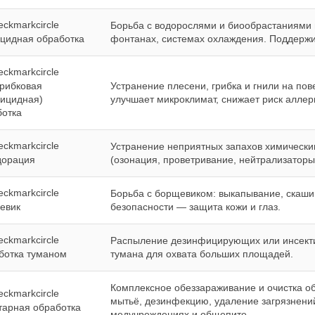
Борьба с водорослями и биообрастаниями 
цидная обработка
фонтанах, системах охлаждения. Поддержив
рибковая
Устранение плесени, грибка и гнили на по
гицидная)
улучшает микроклимат, снижает риск аллер
ботка
Устранение неприятных запахов химически
дорация
(озонация, проветривание, нейтрализаторы
Борьба с борщевиком: выкапывание, скаши
евик
безопасности — защита кожи и глаз.
Распыление дезинфицирующих или инсекти
ботка туманом
тумана для охвата больших площадей.
Комплексное обеззараживание и очистка о
мытьё, дезинфекцию, удаление загрязнений
тарная обработка
медучреждениях и общепите.