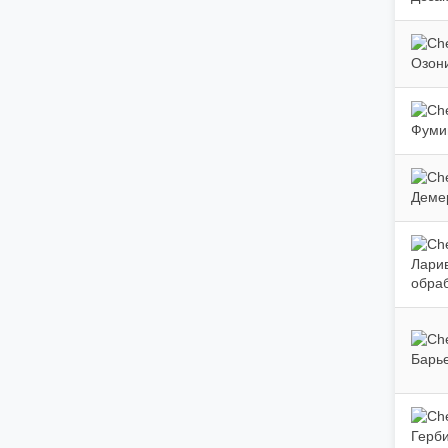
Озон
Фуми
Деме
Лари
обра
Барь
Герб