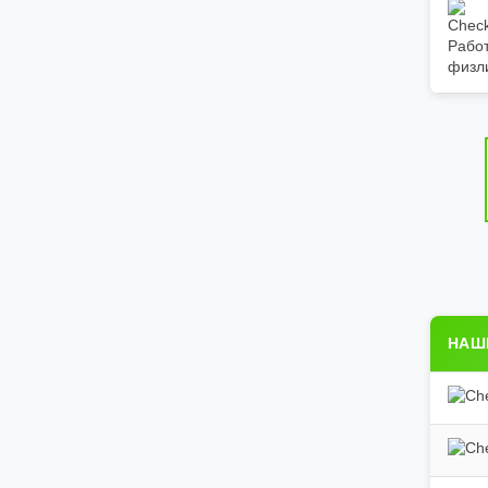
Работ
физл
НАШ