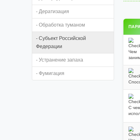
- Дератизация
- Обработка туманом
ПАР
- Субъект Российской
Федерации
Чем
зани
- Устранение запаха
- Фумигация
Спос
С чем
испо