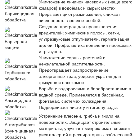
Уничтожение личинок насекомых (чаще всего
комаров) в водоёмах и сырых местах.
Ларивицидная
Прерывает цикл размножения, снижает
обработка
численность взрослых особей.
Создание преград для проникновения
вредителей: химические полосы, сетки,
ультразвуковые отпугиватели, герметизация
Барьерная
щелей. Профилактика появления насекомых
защита
и грызунов.
Уничтожение сорных растений и
нежелательной растительности.
Предотвращает распространение
Гербицидная
аллергенных трав, убирает укрытия для
обработка
грызунов и насекомых.
Борьба с водорослями и биообрастаниями в
водной среде. Применяется в бассейнах,
Альгицидная
фонтанах, системах охлаждения.
обработка
Поддерживает чистоту и гигиену воды.
Устранение плесени, грибка и гнили на
поверхностях. Защищает строительные
Антигрибковая
материалы, улучшает микроклимат, снижает
(фунгицидная)
риск аллергий и респираторных заболеваний.
обработка