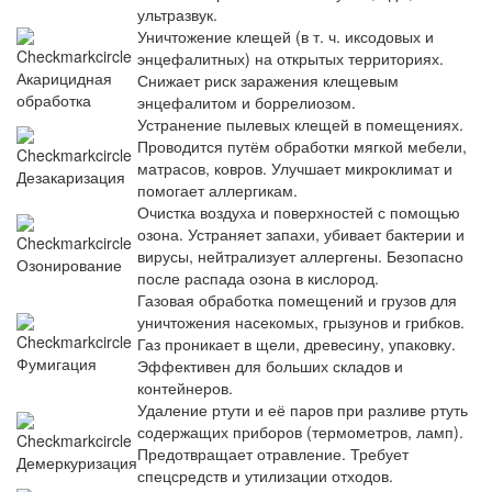
ультразвук.
Уничтожение клещей (в т. ч. иксодовых и
энцефалитных) на открытых территориях.
Акарицидная
Снижает риск заражения клещевым
обработка
энцефалитом и боррелиозом.
Устранение пылевых клещей в помещениях.
Проводится путём обработки мягкой мебели,
матрасов, ковров. Улучшает микроклимат и
Дезакаризация
помогает аллергикам.
Очистка воздуха и поверхностей с помощью
озона. Устраняет запахи, убивает бактерии и
вирусы, нейтрализует аллергены. Безопасно
Озонирование
после распада озона в кислород.
Газовая обработка помещений и грузов для
уничтожения насекомых, грызунов и грибков.
Газ проникает в щели, древесину, упаковку.
Фумигация
Эффективен для больших складов и
контейнеров.
Удаление ртути и её паров при разливе ртуть
содержащих приборов (термометров, ламп).
Предотвращает отравление. Требует
Демеркуризация
спецсредств и утилизации отходов.