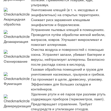
ультразвук.
Уничтожение клещей (в т. ч. иксодовых и
энцефалитных) на открытых территориях.
Акарицидная
Снижает риск заражения клещевым
обработка
энцефалитом и боррелиозом.
Устранение пылевых клещей в помещениях.
Проводится путём обработки мягкой мебели,
матрасов, ковров. Улучшает микроклимат и
Дезакаризация
помогает аллергикам.
Очистка воздуха и поверхностей с помощью
озона. Устраняет запахи, убивает бактерии и
вирусы, нейтрализует аллергены. Безопасно
Озонирование
после распада озона в кислород.
Газовая обработка помещений и грузов для
уничтожения насекомых, грызунов и грибков.
Газ проникает в щели, древесину, упаковку.
Фумигация
Эффективен для больших складов и
контейнеров.
Удаление ртути и её паров при разливе ртуть
содержащих приборов (термометров, ламп).
Предотвращает отравление. Требует
Демеркуризация
спецсредств и утилизации отходов.