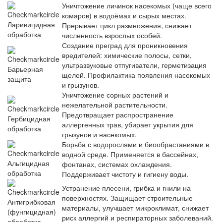
Уничтожение личинок насекомых (чаще всего
комаров) в водоёмах и сырых местах.
Ларивицидная
Прерывает цикл размножения, снижает
обработка
численность взрослых особей.
Создание преград для проникновения
вредителей: химические полосы, сетки,
ультразвуковые отпугиватели, герметизация
Барьерная
щелей. Профилактика появления насекомых
защита
и грызунов.
Уничтожение сорных растений и
нежелательной растительности.
Предотвращает распространение
Гербицидная
аллергенных трав, убирает укрытия для
обработка
грызунов и насекомых.
Борьба с водорослями и биообрастаниями в
водной среде. Применяется в бассейнах,
Альгицидная
фонтанах, системах охлаждения.
обработка
Поддерживает чистоту и гигиену воды.
Устранение плесени, грибка и гнили на
поверхностях. Защищает строительные
Антигрибковая
материалы, улучшает микроклимат, снижает
(фунгицидная)
риск аллергий и респираторных заболеваний.
обработка