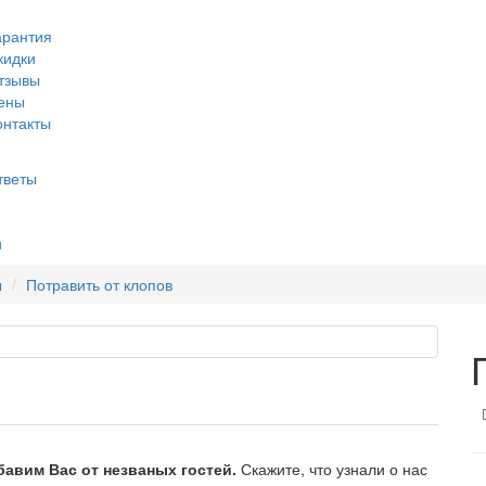
арантия
кидки
тзывы
ены
онтакты
тветы
и
ы
Потравить от клопов
бавим Вас от незваных гостей.
Скажите, что узнали о нас